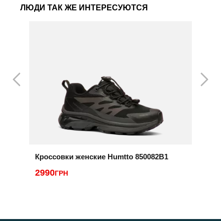
ЛЮДИ ТАК ЖЕ ИНТЕРЕСУЮТСЯ
Кроссовки женские Humtto 850082B1
К
2990
1
ГРН