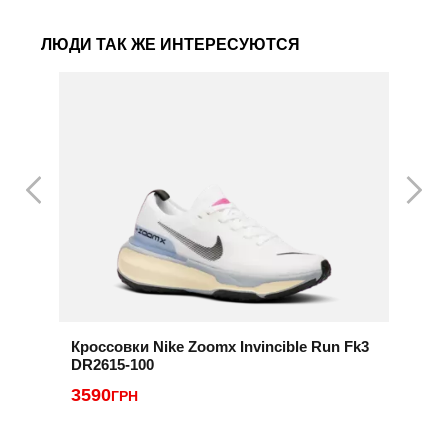
ЛЮДИ ТАК ЖЕ ИНТЕРЕСУЮТСЯ
Кроссовки Nike Zoomx Invincible Run Fk3
К
DR2615-100
4
3590
ГРН