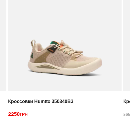
Кроссовки Humtto 350340B3
Кр
2250
ГРН
265