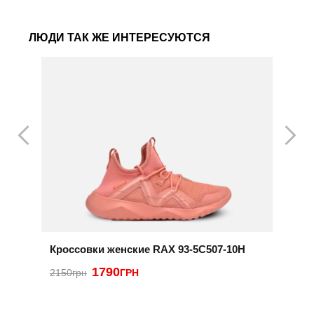
ЛЮДИ ТАК ЖЕ ИНТЕРЕСУЮТСЯ
Кроссовки женские RAX 93-5C507-10H
К
1790
2150грн
ГРН
2