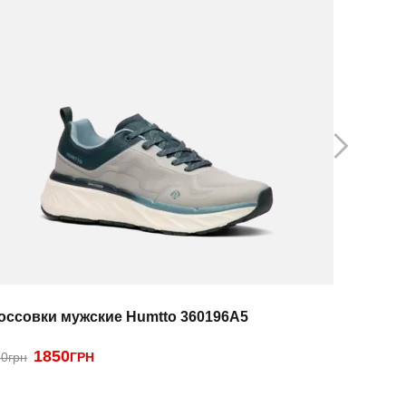
оссовки мужские Humtto 360196A5
Кроссовк
1850
1
0грн
ГРН
2290грн