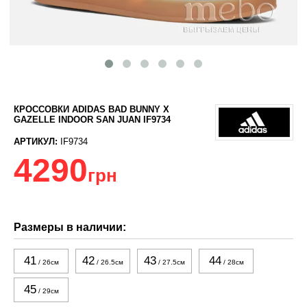
КРОССОВКИ ADIDAS BAD BUNNY X
GAZELLE INDOOR SAN JUAN IF9734
АРТИКУЛ:
IF9734
4290
грн
Размеры в наличии:
41
42
43
44
/ 26см
/ 26.5см
/ 27.5см
/ 28см
45
/ 29см