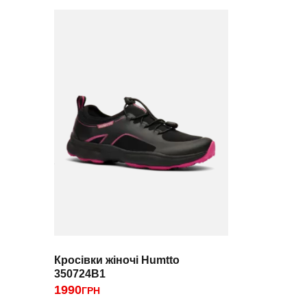
Кросівки жіночі Humtto
350724B1
1990
ГРН