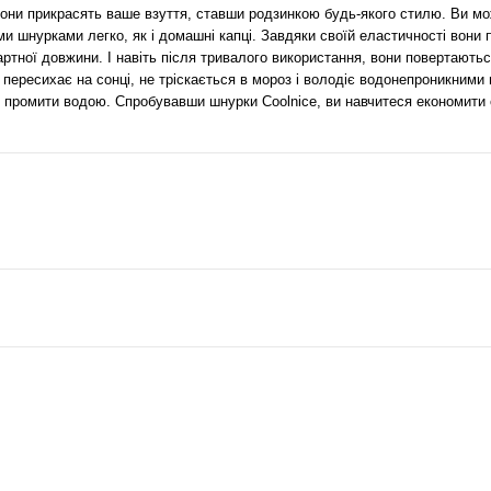
. Вони прикрасять ваше взуття, ставши родзинкою будь-якого стилю. Ви м
ми шнурками легко, як і домашні капці. Завдяки своїй еластичності вони п
дартної довжини. І навіть після тривалого використання, вони повертають
не пересихає на сонці, не тріскається в мороз і володіє водонепроникними
о промити водою. Спробувавши шнурки Coolnice, ви навчитеся економити с