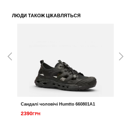
ЛЮДИ ТАКОЖ ЦІКАВЛЯТЬСЯ
Сандалі чоловічі Humtto 660801A1
С
2390
2
ГРН