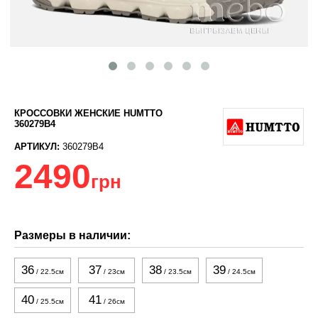
КРОССОВКИ ЖЕНСКИЕ HUMTTO
360279B4
АРТИКУЛ:
360279B4
2490
грн
Размеры в наличии:
36
37
38
39
/ 22.5см
/ 23см
/ 23.5см
/ 24.5см
40
41
/ 25.5см
/ 26см