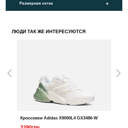
Размерная сетка
ЛЮДИ ТАК ЖЕ ИНТЕРЕСУЮТСЯ
Кроссовки Adidas X9000L4 GX3486-W
К
R
3390
ГРН