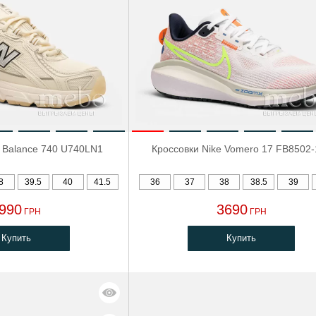
 Balance 740 U740LN1
Кроссовки Nike Vomero 17 FB8502
8
39.5
40
41.5
36
37
38
38.5
39
990
3690
ГРН
ГРН
Купить
Купить