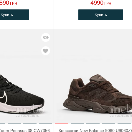
890
4990
ГРН
ГРН
Купить
Купить
r Zoom Pegasus 38 CW7356-
Кроссовки New Balance 9060 U9060