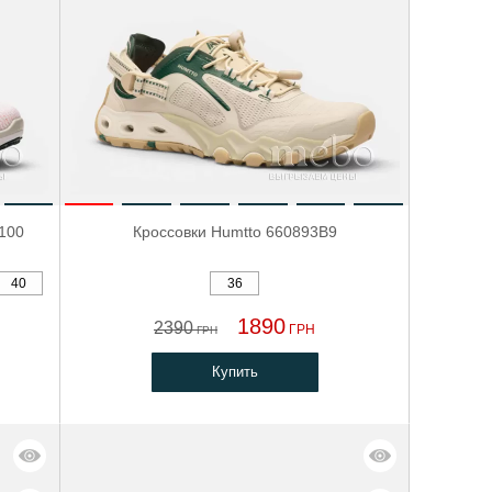
-100
Кроссовки Humtto 660893B9
40
36
1890
2390
ГРН
ГРН
Купить