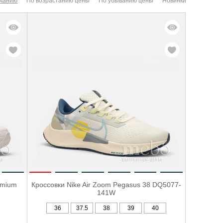
лчанию
По возрастанию цены
По убыванию цены
Новинки
emium
Кроссовки Nike Air Zoom Pegasus 38 DQ5077-
141W
36
37.5
38
39
40