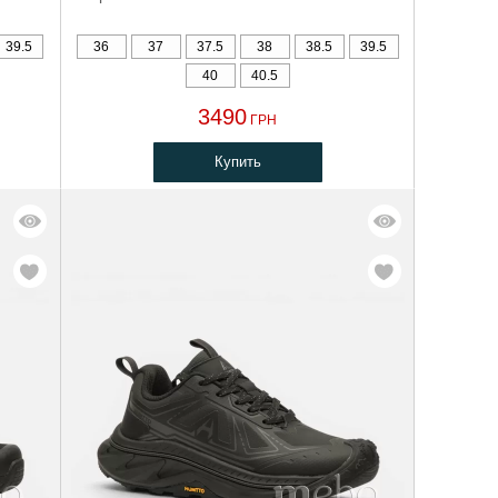
39.5
36
37
37.5
38
38.5
39.5
40
40.5
3490
ГРН
Купить