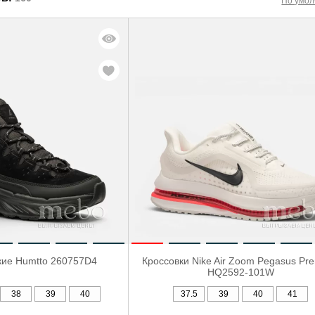
По умо
кие Humtto 260757D4
Кроссовки Nike Air Zoom Pegasus Pr
HQ2592-101W
38
39
40
37.5
39
40
41