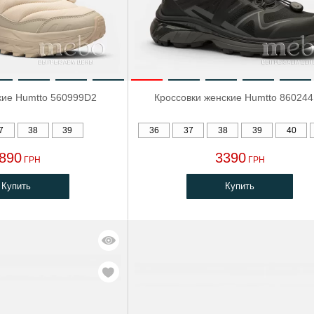
кие Humtto 560999D2
Кроссовки женские Humtto 86024
7
38
39
36
37
38
39
40
890
3390
ГРН
ГРН
Купить
Купить