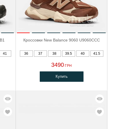
4B1
Кроссовки New Balance 9060 U9060CCC
41
36
37
38
39.5
40
41.5
3490
ГРН
Купить
-21%