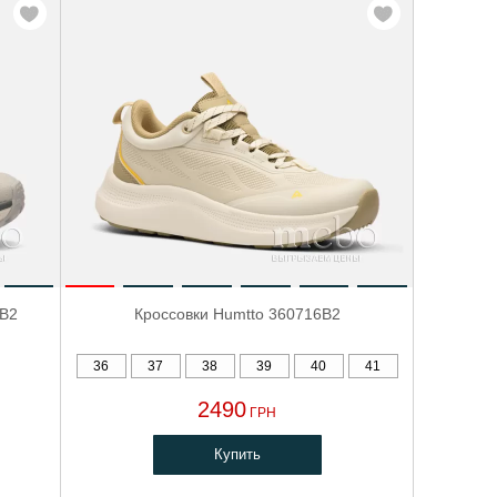
1B2
Кроссовки Humtto 360716B2
36
37
38
39
40
41
2490
ГРН
Купить