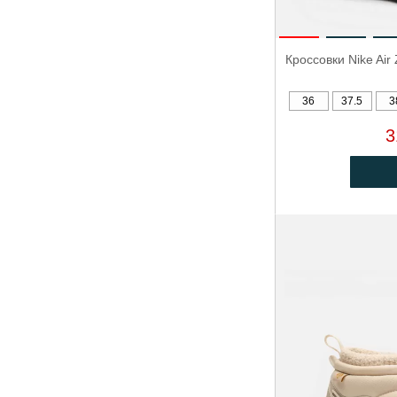
Кроссовки Nike Ai
36
37.5
3
3