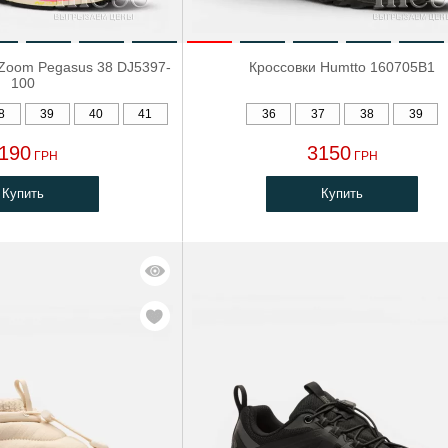
r Zoom Pegasus 38 DJ5397-
Кроссовки Humtto 160705B1
100
8
39
40
41
36
37
38
39
190
3150
ГРН
ГРН
Купить
Купить