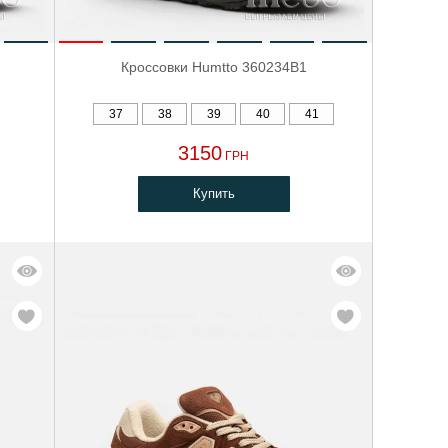
Кроссовки Humtto 360234B1
37
38
39
40
41
3150
ГРН
Купить