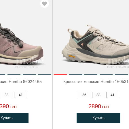
ские Humtto 860244B5
Кроссовки женские Humtto 16053
38
41
36
38
41
390
2890
ГРН
ГРН
Купить
Купить