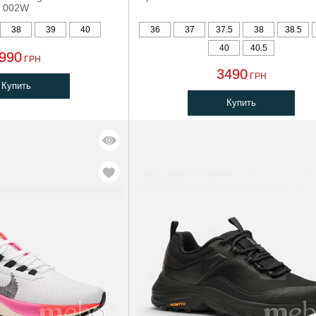
002W
38
39
40
36
37
37.5
38
38.5
40
40.5
990
ГРН
3490
ГРН
Купить
Купить