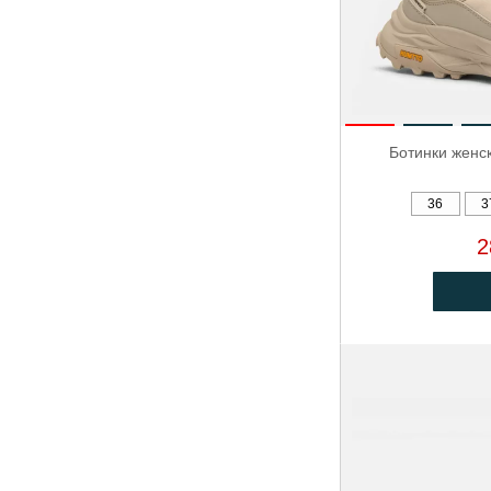
Ботинки женс
36
3
2