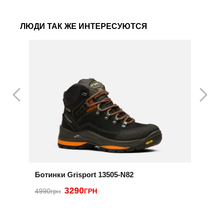
ЛЮДИ ТАК ЖЕ ИНТЕРЕСУЮТСЯ
Ботинки Grisport 13505-N82
Б
3290
4990грн
ГРН
2