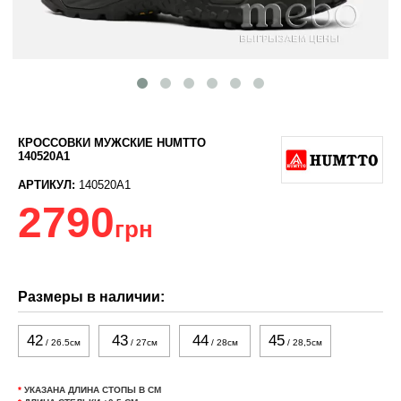
КРОССОВКИ МУЖСКИЕ HUMTTO
140520A1
АРТИКУЛ:
140520A1
2790
грн
Размеры в наличии:
42
43
44
45
/ 26.5см
/ 27см
/ 28см
/ 28,5см
*
УКАЗАНА ДЛИНА СТОПЫ В СМ