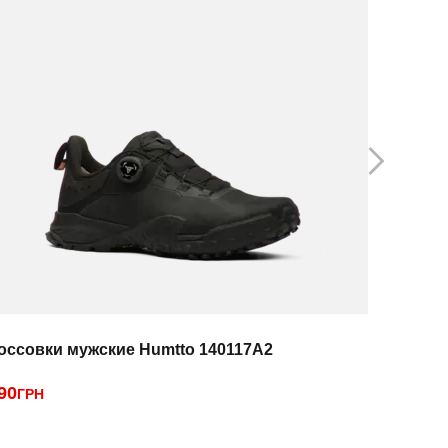
оссовки мужские Humtto 140117A2
Кроссовк
90
2390
ГРН
ГРН