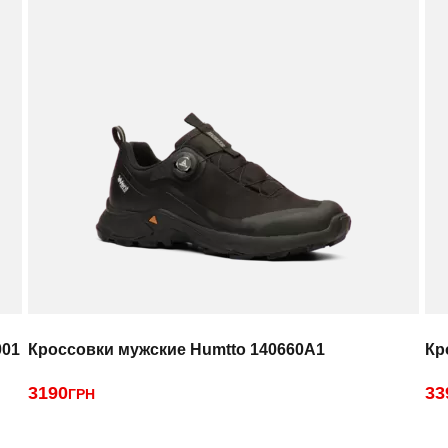
001
Кроссовки мужские Humtto 140660A1
Кр
3190
33
ГРН