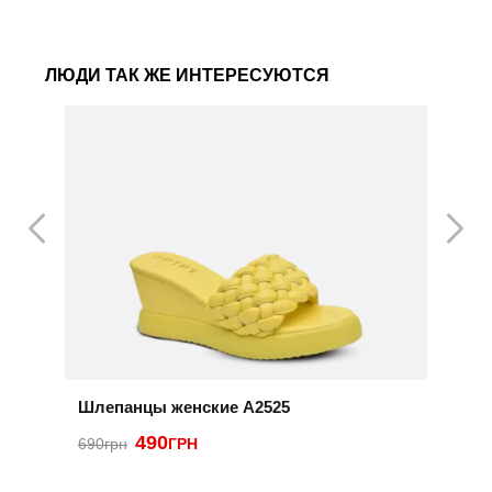
ЛЮДИ ТАК ЖЕ ИНТЕРЕСУЮТСЯ
Шлепанцы женские A2525
Ш
490
690грн
ГРН
8