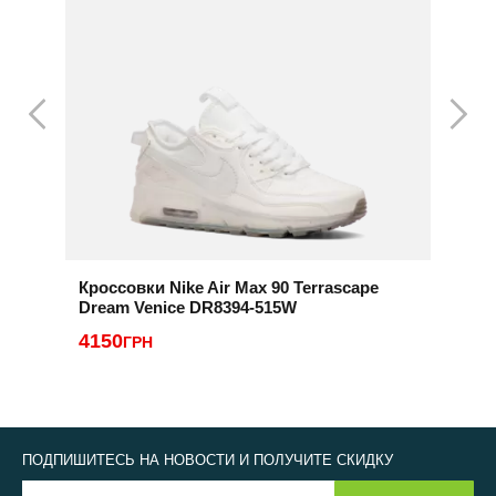
Кроссовки Nike Air Max 90 Terrascape
К
Dream Venice DR8394-515W
D
4150
3
ГРН
ПОДПИШИТЕСЬ НА НОВОСТИ И ПОЛУЧИТЕ СКИДКУ