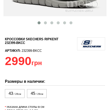
КРОССОВКИ SKECHERS RIPKENT
232399-BKCC
АРТИКУЛ:
232399-BKCC
2990
грн
Размеры в наличии:
43
45
/ 28см
/ 29см
*
УКАЗАНА ДЛИНА СТОПЫ В СМ