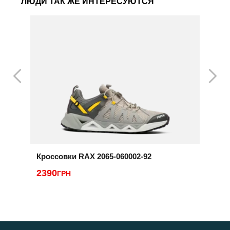
ЛЮДИ ТАК ЖЕ ИНТЕРЕСУЮТСЯ
Кроссовки RAX 2065-060002-92
К
2390
ГРН
3