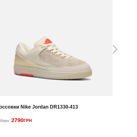
оссовки Nike Jordan DR1330-413
Кроссовк
2790
2390
0грн
ГРН
ГРН