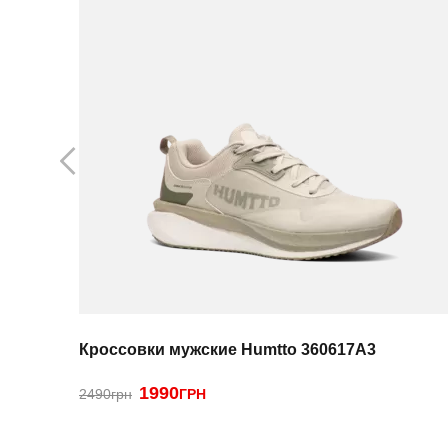
Кроссовки мужские Humtto 360617A3
1990
2490грн
ГРН