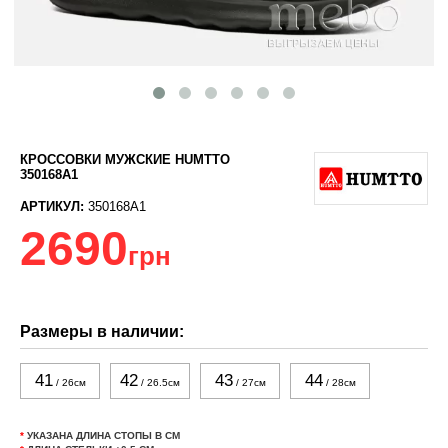
КРОССОВКИ МУЖСКИЕ HUMTTO
350168A1
АРТИКУЛ:
350168A1
2690
грн
Размеры в наличии:
41
42
43
44
/ 26см
/ 26.5см
/ 27см
/ 28см
*
УКАЗАНА ДЛИНА СТОПЫ В СМ