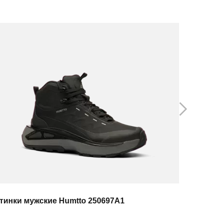
тинки мужские Humtto 250697A1
Ботинки 