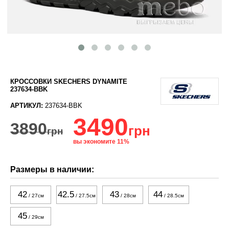
КРОССОВКИ SKECHERS DYNAMITE
237634-BBK
АРТИКУЛ:
237634-BBK
3490
3890
грн
грн
вы экономите 11%
Размеры в наличии:
42
42.5
43
44
/ 27см
/ 27.5см
/ 28см
/ 28.5см
45
/ 29см