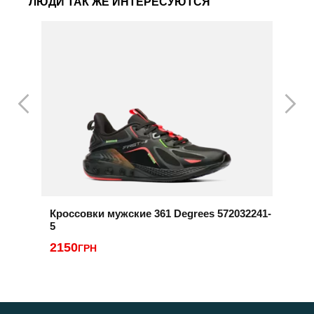
ЛЮДИ ТАК ЖЕ ИНТЕРЕСУЮТСЯ
Кроссовки мужские 361 Degrees 572032241-
К
5
2
2150
ГРН