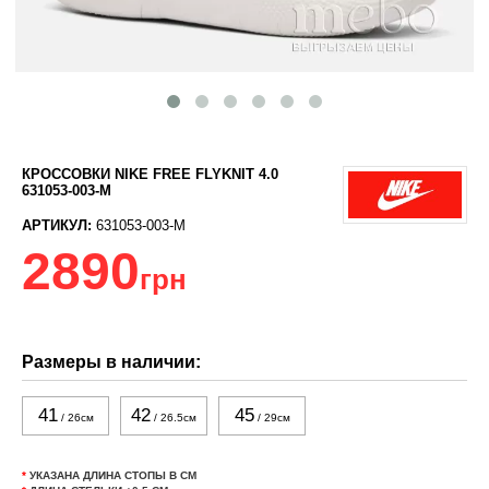
КРОССОВКИ NIKE FREE FLYKNIT 4.0
631053-003-M
АРТИКУЛ:
631053-003-M
2890
грн
Размеры в наличии:
41
42
45
/ 26см
/ 26.5см
/ 29см
*
УКАЗАНА ДЛИНА СТОПЫ В СМ