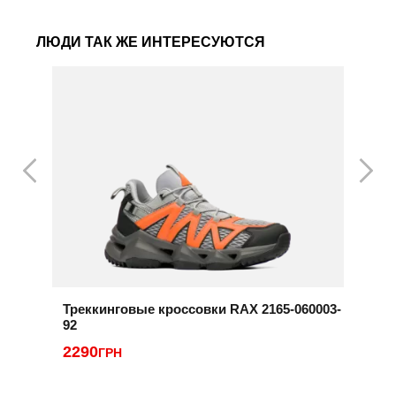
ЛЮДИ ТАК ЖЕ ИНТЕРЕСУЮТСЯ
Треккинговые кроссовки RAX 2165-060003-
К
92
2
2290
ГРН