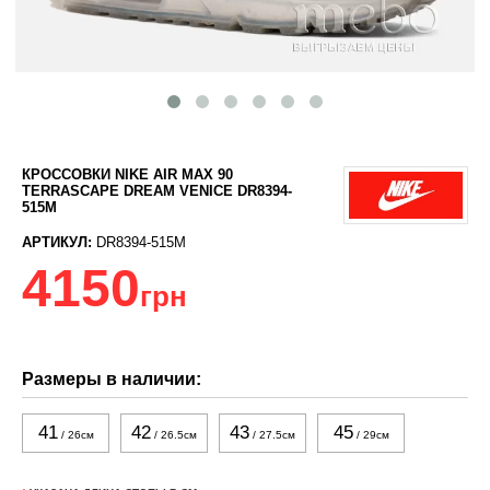
КРОССОВКИ NIKE AIR MAX 90
TERRASCAPE DREAM VENICE DR8394-
515M
АРТИКУЛ:
DR8394-515M
4150
грн
Размеры в наличии:
41
42
43
45
/ 26см
/ 26.5см
/ 27.5см
/ 29см