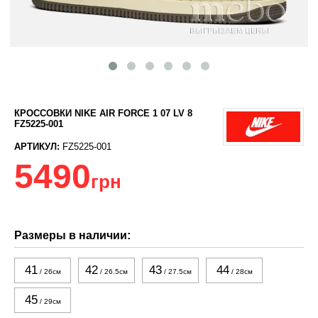
КРОССОВКИ NIKE AIR FORCE 1 07 LV 8
FZ5225-001
АРТИКУЛ:
FZ5225-001
5490
грн
Размеры в наличии:
41
42
43
44
/ 26см
/ 26.5см
/ 27.5см
/ 28см
45
/ 29см