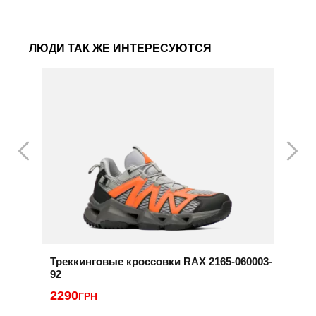
ЛЮДИ ТАК ЖЕ ИНТЕРЕСУЮТСЯ
Треккинговые кроссовки RAX 2165-060003-
К
92
H
2290
3
ГРН