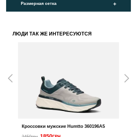
Размерная сетка
ЛЮДИ ТАК ЖЕ ИНТЕРЕСУЮТСЯ
Кроссовки мужские Humtto 360196A5
Т
9
1850
2450грн
ГРН