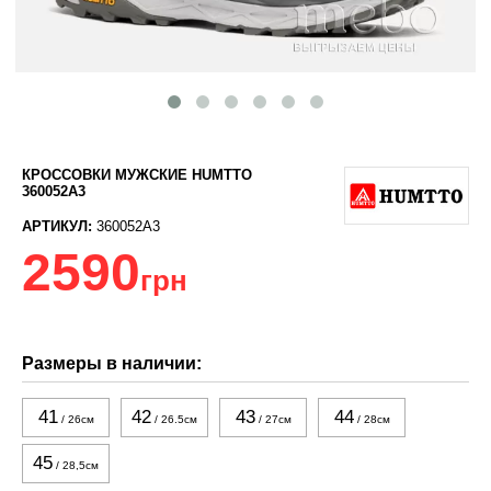
КРОССОВКИ МУЖСКИЕ HUMTTO
360052A3
АРТИКУЛ:
360052A3
2590
грн
Размеры в наличии:
41
42
43
44
/ 26см
/ 26.5см
/ 27см
/ 28см
45
/ 28,5см