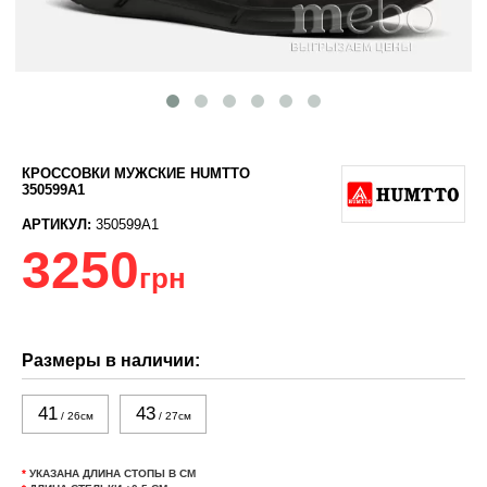
КРОССОВКИ МУЖСКИЕ HUMTTO
350599A1
АРТИКУЛ:
350599A1
3250
грн
Размеры в наличии:
41
43
/ 26см
/ 27см
*
УКАЗАНА ДЛИНА СТОПЫ В СМ