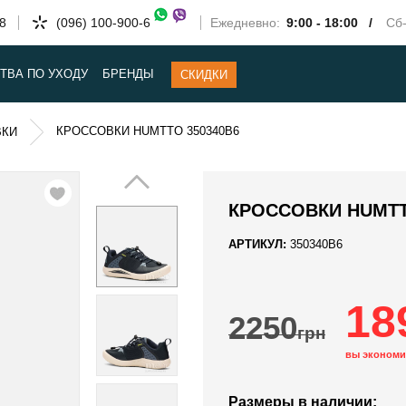
58
(096) 100-900-6
Ежедневно:
9:00 - 18:00 /
Сб-
ТВА ПО УХОДУ
БРЕНДЫ
СКИДКИ
КРОССОВКИ HUMTTO 350340B6
ВКИ
КРОССОВКИ HUMTT
АРТИКУЛ:
350340B6
18
2250
грн
вы экономи
Размеры в наличии: