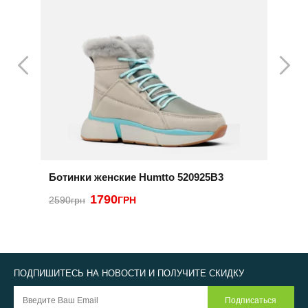
Ботинки женские Humtto 520925B3
Б
1790
2590грн
ГРН
4
ПОДПИШИТЕСЬ НА НОВОСТИ И ПОЛУЧИТЕ СКИДКУ