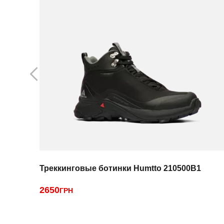
Треккинговые ботинки Humtto 210500B1
2650
ГРН