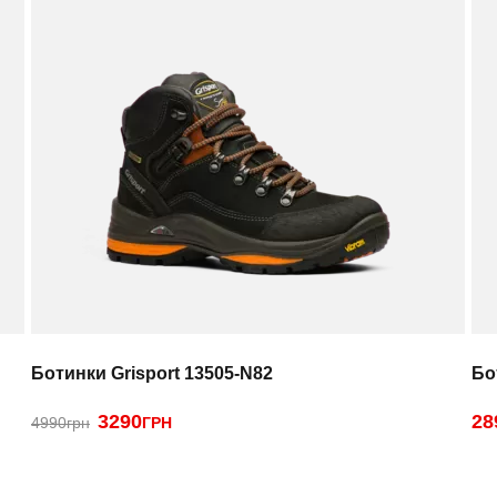
Ботинки Grisport 13505-N82
Бо
3290
28
4990грн
ГРН