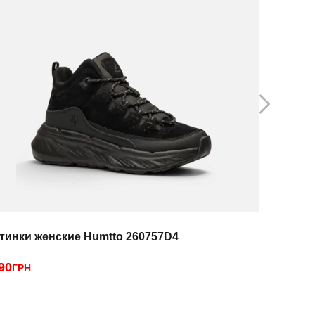
тинки женские Humtto 260757D4
Ботинки 
90
2890
ГРН
ГРН