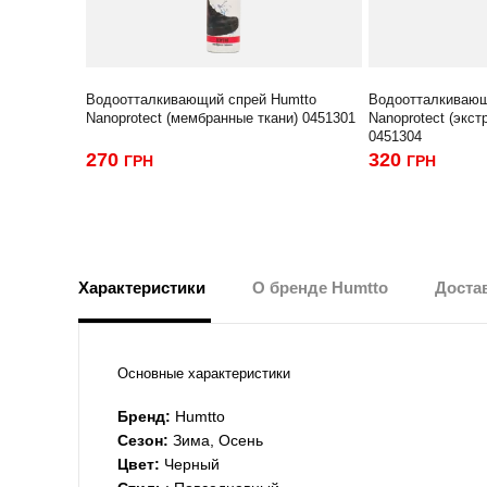
Водоотталкивающий спрей Humtto
Водоотталкивающ
Nanoprotect (мембранные ткани) 0451301
Nanoprotect (экс
0451304
270
320
ГРН
ГРН
Характеристики
О бренде Humtto
Достав
Основные характеристики
Бренд:
Humtto
Сезон:
Зима, Осень
Цвет:
Черный