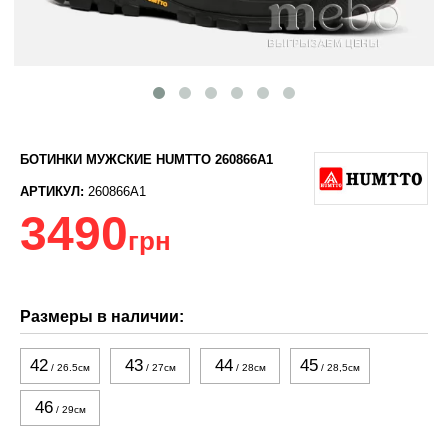
БОТИНКИ МУЖСКИЕ HUMTTO 260866A1
АРТИКУЛ:
260866A1
3490
грн
Размеры в наличии:
42
43
44
45
/ 26.5см
/ 27см
/ 28см
/ 28,5см
46
/ 29см