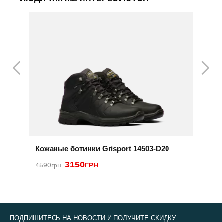
Кожаные ботинки Grisport 14503-D20
Б
3150
2
4590грн
ГРН
ПОДПИШИТЕСЬ НА НОВОСТИ И ПОЛУЧИТЕ СКИДКУ