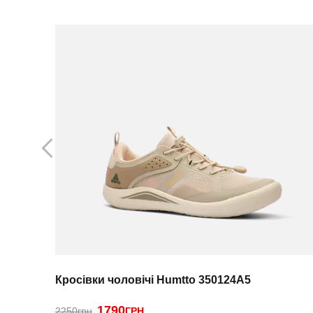
Кросівки чоловічі Humtto 350124A5
1790
2250грн
ГРН