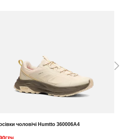
осівки чоловічі Humtto 360006A4
Кросівки
90
3190
ГРН
ГРН