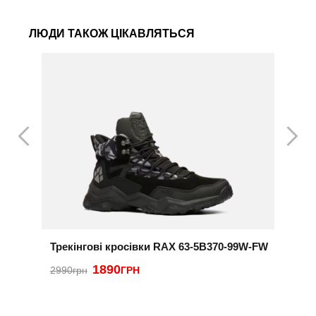
ЛЮДИ ТАКОЖ ЦІКАВЛЯТЬСЯ
Трекінгові кросівки RAX 63-5B370-99W-FW
К
1890
2
2990грн
ГРН