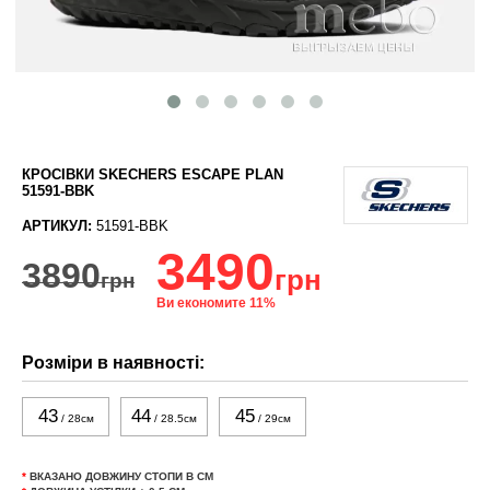
КРОСІВКИ SKECHERS ESCAPE PLAN
51591-BBK
АРТИКУЛ:
51591-BBK
3490
3890
грн
грн
Ви економите 11%
Розміри в наявності:
43
44
45
/ 28см
/ 28.5см
/ 29см
*
ВКАЗАНО ДОВЖИНУ СТОПИ В СМ