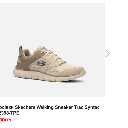
осівки Skechers Walking Sneaker Trac Syntac
Кросівки
2398-TPE
90
2250
ГРН
ГРН