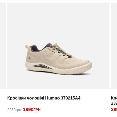
Кросівки чоловічі Humtto 370215A4
Кр
23
1890
29
2250грн
ГРН