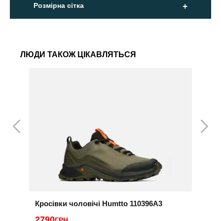
Розмірна сітка
ЛЮДИ ТАКОЖ ЦІКАВЛЯТЬСЯ
Кросівки чоловічі Humtto 110396A3
К
2790
2
ГРН