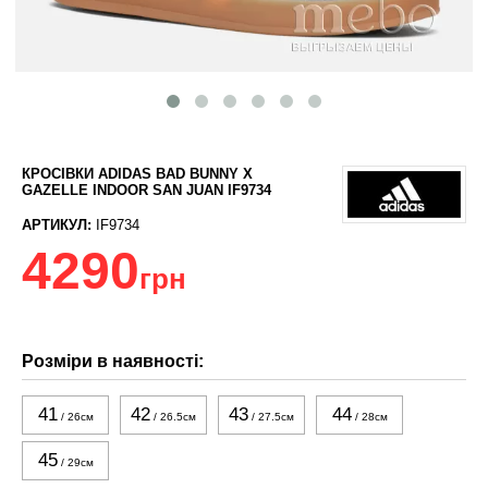
КРОСІВКИ ADIDAS BAD BUNNY X
GAZELLE INDOOR SAN JUAN IF9734
АРТИКУЛ:
IF9734
4290
грн
Розміри в наявності:
41
42
43
44
/ 26см
/ 26.5см
/ 27.5см
/ 28см
45
/ 29см